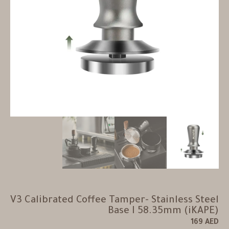
V3 Calibrated Coffee Tamper- Stainless Steel
Base I 58.35mm (iKAPE)
169
AED