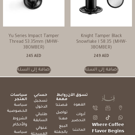
Yu Series Impact Tamper
Knight Tamper Black
Thread 53.35mm (MHW-
Snowflake I 58.35 (MHW-
3BOMBER)
3BOMBER)
245
AED
249
AED
إضافة إلى السلة
إضافة إلى السلة
تسوق الآن
روابط
حسابي
سياسات
مهمة
المتجر
تسجيل
القهوة
قصتنا
سياسة
الدخول
الخصوصية
تواصل
طلباتي
أدوات
معنا
الشروط
السابقة
التحضير
والأحكام
𝗪𝗵𝗲𝗿𝗲 𝗖𝗼𝗳𝗳𝗲𝗲
البيع
عنواني
الماتشا
𝗙𝗹𝗮𝘃𝗼𝗿 𝗕𝗲𝗴𝗶𝗻𝘀
بالجملة
سياسة
المسجلة