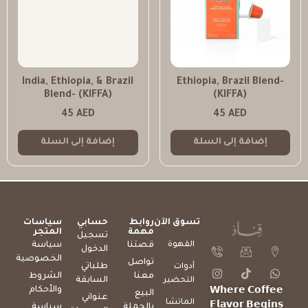
India, Ethiopia, & Brazil
Ethiopia, Brazil Blend-
Blend- (KIFFA)
(KIFFA)
45
AED
45
AED
إضافة إلى السلة
إضافة إلى السلة
تسوق الآن
روابط
حسابي
سياسات
مهمة
المتجر
تسجيل
القهوة
قصتنا
سياسة
الدخول
الخصوصية
تواصل
طلباتي
أدوات
معنا
الشروط
السابقة
التحضير
والأحكام
𝗪𝗵𝗲𝗿𝗲 𝗖𝗼𝗳𝗳𝗲𝗲
البيع
عنواني
الماتشا
𝗙𝗹𝗮𝘃𝗼𝗿 𝗕𝗲𝗴𝗶𝗻𝘀
بالجملة
سياسة