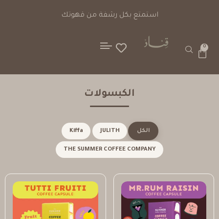
ت دفع آمنة
استمتع بكل رشف
0
الكبسولات
الكل
JULITH
Kiffa
THE SUMMER COFFEE COMPANY