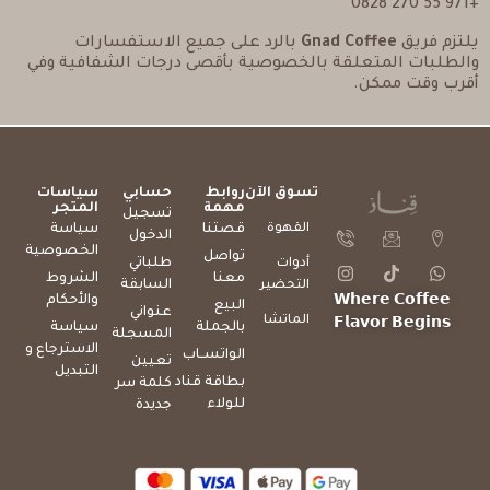
+971 55 270 0828
يلتزم فريق
Gnad Coffee
بالرد على جميع الاستفسارات
والطلبات المتعلقة بالخصوصية بأقصى درجات الشفافية وفي
أقرب وقت ممكن.
تسوق الآن
روابط
حسابي
سياسات
مهمة
المتجر
تسجيل
القهوة
قصتنا
سياسة
الدخول
الخصوصية
تواصل
طلباتي
أدوات
معنا
الشروط
السابقة
التحضير
والأحكام
𝗪𝗵𝗲𝗿𝗲 𝗖𝗼𝗳𝗳𝗲𝗲
البيع
عنواني
الماتشا
𝗙𝗹𝗮𝘃𝗼𝗿 𝗕𝗲𝗴𝗶𝗻𝘀
بالجملة
سياسة
المسجلة
الاسترجاع و
الواتســاب
تعيين
التبديل
بطاقة قناد
كلمة سر
للولاء
جديدة