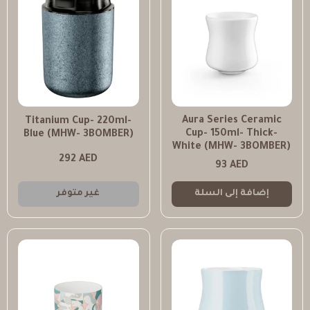
Aura Series Ceramic
Titanium Cup- 220ml-
Cup- 150ml- Thick-
Blue (MHW- 3BOMBER)
White (MHW- 3BOMBER)
292
AED
93
AED
إضافة إلى السلة
غير متوفر