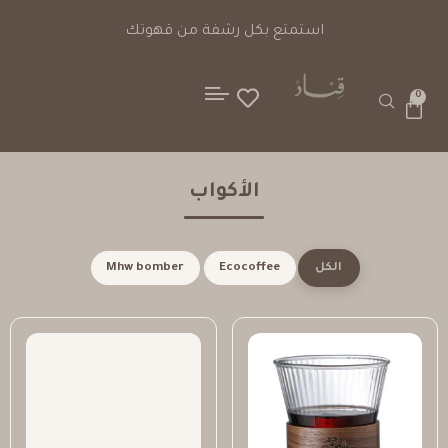
استمتع بكل رشفة من قهوتك
0
الأكواب
الكل
Ecocoffee
Mhw bomber