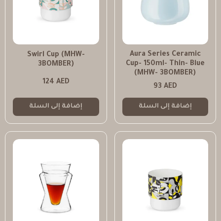
Aura Series Ceramic
Swirl Cup (MHW-
Cup- 150ml- Thin- Blue
3BOMBER)
(MHW- 3BOMBER)
124
AED
93
AED
إضافة إلى السلة
إضافة إلى السلة