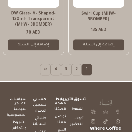
DW Glass- V- Shaped-
Swirl Cup (MHW-
130ml- Transparent
3BOMBER)
(MHW- 3BOMBER)
135
AED
78
AED
إضافة إلى السلة
إضافة إلى السلة
»
4
3
2
1
تسوق الآن
روابط
حسابي
سياسات
مهمة
المتجر
تسجيل
القهوة
قصتنا
سياسة
الدخول
الخصوصية
تواصل
طلباتي
أدوات
معنا
الشروط
السابقة
التحضير
والأحكام
𝗪𝗵𝗲𝗿𝗲 𝗖𝗼𝗳𝗳𝗲𝗲
البيع
عنواني