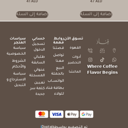
41
AED
47
AED
إضافة إلى السلة
إضافة إلى السلة
تسوق الآن
روابط
حسابي
سياسات
مهمة
المتجر
تسجيل
القهوة
قصتنا
سياسة
الدخول
الخصوصية
تواصل
طلباتي
أدوات
معنا
الشروط
السابقة
التحضير
والأحكام
𝗪𝗵𝗲𝗿𝗲 𝗖𝗼𝗳𝗳𝗲𝗲
البيع
عنواني
الماتشا
𝗙𝗹𝗮𝘃𝗼𝗿 𝗕𝗲𝗴𝗶𝗻𝘀
بالجملة
سياسة
المسجلة
الاسترجاع و
الواتســاب
تعيين
التبديل
بطاقة قناد
كلمة سر
للولاء
جديدة
تم التصميم بواسطة
Digital
i