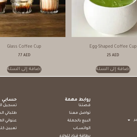
Glass Coffee Cup
Egg-Shaped Coffee Cup
77
AED
25
AED
إضافة إلى السلة
إضافة إلى السلة
روابط مهمة
حسابي
قصتنا
تسجيل ال
تواصل معنا
طلباتي ال
ر
البيع بالجملة
عنواني ال
الواتســاب
تعيين كلم
بطاقة قناد للولاء