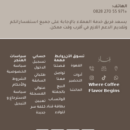
الهاتف:
+971 55 270 0828
يسعد فريق خدمة العملاء بالإجابة على جميع استفساراتكم
وتقديم الدعم اللازم في أقرب وقت ممكن.
تسوق الآن
روابط
حسابي
سياسات
مهمة
المتجر
تسجيل
القهوة
قصتنا
سياسة
الدخول
الخصوصية
تواصل
طلباتي
أدوات
معنا
الشروط
السابقة
التحضير
والأحكام
𝗪𝗵𝗲𝗿𝗲 𝗖𝗼𝗳𝗳𝗲𝗲
البيع
عنواني
الماتشا
𝗙𝗹𝗮𝘃𝗼𝗿 𝗕𝗲𝗴𝗶𝗻𝘀
بالجملة
سياسة
المسجلة
الاسترجاع و
الواتســاب
تعيين
التبديل
بطاقة قناد
كلمة سر
للولاء
جديدة