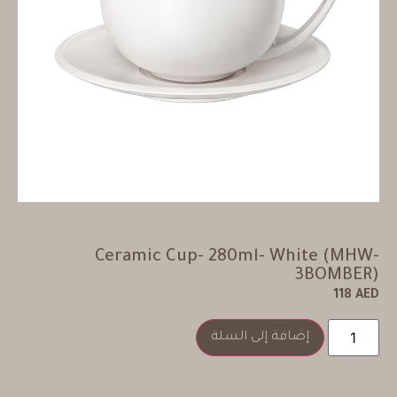
Ceramic Cup- 280ml- White (MHW-
3BOMBER)
118
AED
إضافة إلى السلة