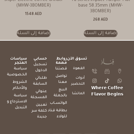
Sniper Electric Coffee Grinder
Yu Series impact Tamper-Flat
(MHW-3BOMBER)
base 58.35mm (MHW-
3BOMBER)
1548
AED
268
AED
إضافة إلى السلة
إضافة إلى السلة
تسوق الآن
روابط
حسابي
سياسات
مهمة
المتجر
تسجيل
القهوة
قصتنا
سياسة
الدخول
الخصوصية
تواصل
طلباتي
أدوات
معنا
الشروط
السابقة
التحضير
والأحكام
𝗪𝗵𝗲𝗿𝗲 𝗖𝗼𝗳𝗳𝗲𝗲
البيع
عنواني
الماتشا
𝗙𝗹𝗮𝘃𝗼𝗿 𝗕𝗲𝗴𝗶𝗻𝘀
بالجملة
سياسة
المسجلة
الاسترجاع و
الواتســاب
تعيين
التبديل
بطاقة قناد
كلمة سر
للولاء
جديدة