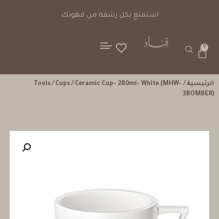
استمتع بكل رشفة من قهوتك
0
الرئيسية
/
/ Ceramic Cup- 280ml- White (MHW-
Cups
/
Tools
3BOMBER)