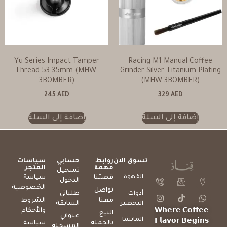
Yu Series Impact Tamper
Racing M1 Manual Coffee
Thread 53.35mm (MHW-
Grinder Silver Titanium Plating
3BOMBER)
(MHW-3BOMBER)
245
AED
329
AED
إضافة إلى السلة
إضافة إلى السلة
تسوق الآن
روابط
حسابي
سياسات
مهمة
المتجر
تسجيل
القهوة
قصتنا
سياسة
الدخول
الخصوصية
تواصل
طلباتي
أدوات
معنا
الشروط
السابقة
التحضير
والأحكام
𝗪𝗵𝗲𝗿𝗲 𝗖𝗼𝗳𝗳𝗲𝗲
البيع
عنواني
الماتشا
𝗙𝗹𝗮𝘃𝗼𝗿 𝗕𝗲𝗴𝗶𝗻𝘀
بالجملة
سياسة
المسجلة