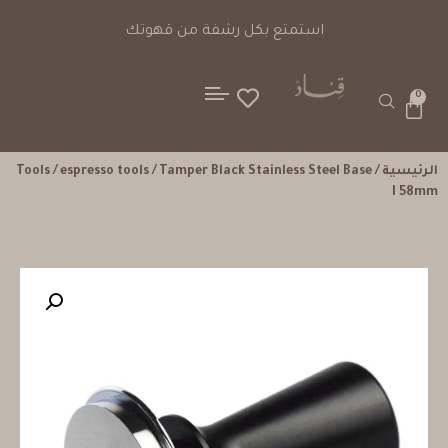
استمتع بكل رشفة من قهوتك
0
الرئيسية
/
/ Tamper Black Stainless Steel Base
espresso tools
/
Tools
I 58mm