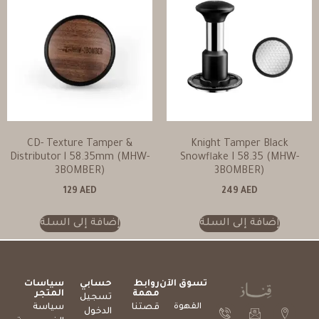
CD- Texture Tamper &
Knight Tamper Black
Distributor l 58.35mm (MHW-
Snowflake I 58.35 (MHW-
3BOMBER)
3BOMBER)
129
AED
249
AED
إضافة إلى السلة
إضافة إلى السلة
تسوق الآن
روابط
حسابي
سياسات
مهمة
المتجر
تسجيل
القهوة
قصتنا
سياسة
الدخول