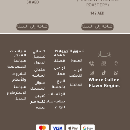
(FERMENTATION LAB
60
AED
ROASTERY)
142
AED
إضافة إلى السلة
إضافة إلى السلة
تسوق الآن
روابط
حسابي
سياسات
مهمة
المتجر
تسجيل
القهوة
قصتنا
سياسة
الدخول
الخصوصية
تواصل
طلباتي
أدوات
معنا
الشروط
السابقة
التحضير
والأحكام
𝗪𝗵𝗲𝗿𝗲 𝗖𝗼𝗳𝗳𝗲𝗲
البيع
عنواني
الماتشا
𝗙𝗹𝗮𝘃𝗼𝗿 𝗕𝗲𝗴𝗶𝗻𝘀
بالجملة
سياسة
المسجلة
الاسترجاع و
الواتســاب
تعيين
التبديل
بطاقة قناد
كلمة سر
للولاء
جديدة