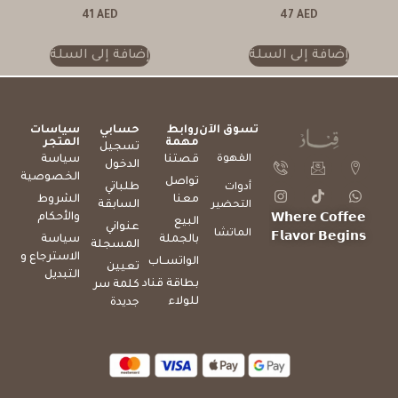
41
AED
47
AED
إضافة إلى السلة
إضافة إلى السلة
تسوق الآن
روابط
حسابي
سياسات
مهمة
المتجر
تسجيل
القهوة
قصتنا
سياسة
الدخول
الخصوصية
تواصل
طلباتي
أدوات
معنا
الشروط
السابقة
التحضير
والأحكام
𝗪𝗵𝗲𝗿𝗲 𝗖𝗼𝗳𝗳𝗲𝗲
البيع
عنواني
الماتشا
𝗙𝗹𝗮𝘃𝗼𝗿 𝗕𝗲𝗴𝗶𝗻𝘀
بالجملة
سياسة
المسجلة
الاسترجاع و
الواتســاب
تعيين
التبديل
بطاقة قناد
كلمة سر
للولاء
جديدة