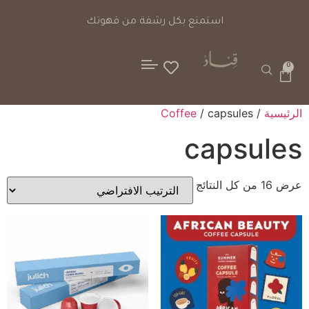
خيارات دفع آمنة
استمتع ب
0
الرئيسية
/
/ capsules
Coffee
capsules
عرض ⁦16⁩ من كل النتائج