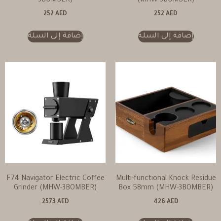
3BOMBER)
(MHW-3BOMBER)
252
AED
252
AED
إضافة إلى السلة
إضافة إلى السلة
F74 Navigator Electric Coffee
Multi-functional Knock Residue
Grinder (MHW-3BOMBER)
Box 58mm (MHW-3BOMBER)
2573
AED
426
AED