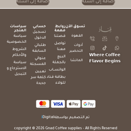
إضافة إلى السلة
إضافة إلى السلة
تسوق الآن
روابط
حسابي
سياسات
مهمة
المتجر
تسجيل
القهوة
قصتنا
سياسة
الدخول
الخصوصية
تواصل
طلباتي
أدوات
معنا
الشروط
السابقة
التحضير
والأحكام
𝗪𝗵𝗲𝗿𝗲 𝗖𝗼𝗳𝗳𝗲𝗲
البيع
عنواني
الماتشا
𝗙𝗹𝗮𝘃𝗼𝗿 𝗕𝗲𝗴𝗶𝗻𝘀
بالجملة
سياسة
المسجلة
الاسترجاع و
الواتســاب
تعيين
التبديل
بطاقة قناد
كلمة سر
للولاء
جديدة
تم التصميم بواسطة
Digital
i
copyright © 2026 Gnad Coffee supplies - All Rights Reserved