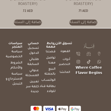
ROASTERY)
ROASTERY)
72
AED
71
AED
إضافة إلى السلة
إضافة إلى السلة
تسوق الآن
روابط
حسابي
سياسات
مهمة
المتجر
تسجيل
القهوة
قصتنا
سياسة
الدخول
الخصوصية
تواصل
طلباتي
أدوات
معنا
الشروط
السابقة
التحضير
والأحكام
𝗪𝗵𝗲𝗿𝗲 𝗖𝗼𝗳𝗳𝗲𝗲
البيع
عنواني
الماتشا
𝗙𝗹𝗮𝘃𝗼𝗿 𝗕𝗲𝗴𝗶𝗻𝘀
بالجملة
سياسة
المسجلة
الاسترجاع و
الواتســاب
تعيين
التبديل
بطاقة قناد
كلمة سر
للولاء
جديدة