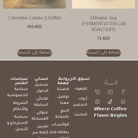
Colombia Colada (LAURA)
Ethiopia- Guji
(FERMENTATION LAB
160
AED
ROASTERY)
72
AED
إضافة إلى السلة
إضافة إلى السلة
تسوق الآن
روابط
حسابي
سياسات
مهمة
المتجر
تسجيل
القهوة
قصتنا
سياسة
الدخول
الخصوصية
تواصل
طلباتي
أدوات
معنا
الشروط
السابقة
التحضير
والأحكام
𝗪𝗵𝗲𝗿𝗲 𝗖𝗼𝗳𝗳𝗲𝗲
البيع
عنواني
الماتشا
𝗙𝗹𝗮𝘃𝗼𝗿 𝗕𝗲𝗴𝗶𝗻𝘀
بالجملة
سياسة
المسجلة
الاسترجاع و
الواتســاب
تعيين
التبديل
بطاقة قناد
كلمة سر