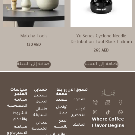
Matcha Tools
Yu Series Cyclone Needle
Distribution Tool Black I 53mm
130
AED
269
AED
إضافة إلى السلة
إضافة إلى السلة
تسوق الآن
روابط
حسابي
سياسات
مهمة
المتجر
تسجيل
القهوة
قصتنا
سياسة
الدخول
الخصوصية
تواصل
طلباتي
أدوات
معنا
الشروط
السابقة
التحضير
والأحكام
𝗪𝗵𝗲𝗿𝗲 𝗖𝗼𝗳𝗳𝗲𝗲
البيع
عنواني
الماتشا
𝗙𝗹𝗮𝘃𝗼𝗿 𝗕𝗲𝗴𝗶𝗻𝘀
بالجملة
سياسة
المسجلة
الاسترجاع و
الواتســاب