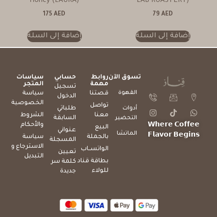
Honey (LAURA)
LAB ROASTERY)
175
AED
79
AED
إضافة إلى السلة
إضافة إلى السلة
تسوق الآن
روابط
حسابي
سياسات
مهمة
المتجر
تسجيل
القهوة
قصتنا
سياسة
الدخول
الخصوصية
تواصل
طلباتي
أدوات
معنا
الشروط
السابقة
التحضير
والأحكام
𝗪𝗵𝗲𝗿𝗲 𝗖𝗼𝗳𝗳𝗲𝗲
البيع
عنواني
الماتشا
𝗙𝗹𝗮𝘃𝗼𝗿 𝗕𝗲𝗴𝗶𝗻𝘀
بالجملة
سياسة
المسجلة
الاسترجاع و
الواتســاب
تعيين
التبديل
بطاقة قناد
كلمة سر
للولاء
جديدة