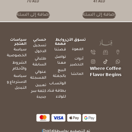
70
AED
41
AED
إضافة إلى السلة
إضافة إلى السلة
تسوق الآن
روابط
حسابي
سياسات
مهمة
المتجر
تسجيل
القهوة
قصتنا
سياسة
الدخول
الخصوصية
تواصل
طلباتي
أدوات
معنا
الشروط
السابقة
التحضير
والأحكام
𝗪𝗵𝗲𝗿𝗲 𝗖𝗼𝗳𝗳𝗲𝗲
البيع
عنواني
الماتشا
𝗙𝗹𝗮𝘃𝗼𝗿 𝗕𝗲𝗴𝗶𝗻𝘀
بالجملة
سياسة
المسجلة
الاسترجاع و
الواتســاب
تعيين
التبديل
بطاقة قناد
كلمة سر
للولاء
جديدة
تم التصميم بواسطة
Digital
i