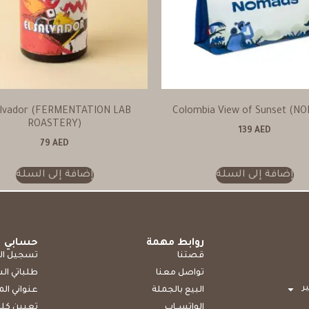
alvador (FERMENTATION LAB
Colombia View of Sunset (N
ROASTERY)
139
AED
79
AED
إضافة إلى السلة
إضافة إلى السلة
روابط مهمة
حسابي
قصتنا
تسجيل ال
تواصل معنا
طلباتي ال
ر
البيع بالجملة
عنواني ال
الواتســاب
تعيين كلم