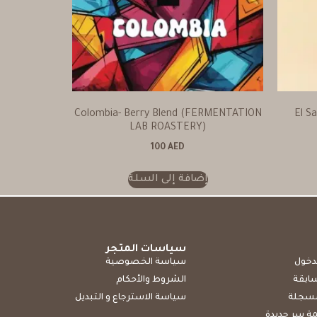
Colombia- Berry Blend (FERMENTATION
El S
LAB ROASTERY)
100
AED
إضافة إلى السلة
سياسات المتجر
دخول
سياسة الخصوصية
سابقة
الشروط والأحكام
مسجلة
سياسة الاسترجاع و التبديل
ة سر جديدة