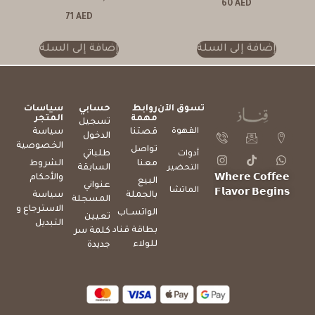
60
AED
71
AED
إضافة إلى السلة
إضافة إلى السلة
تسوق الآن
روابط
حسابي
سياسات
مهمة
المتجر
تسجيل
القهوة
قصتنا
سياسة
الدخول
الخصوصية
تواصل
طلباتي
أدوات
معنا
الشروط
السابقة
التحضير
والأحكام
𝗪𝗵𝗲𝗿𝗲 𝗖𝗼𝗳𝗳𝗲𝗲
البيع
عنواني
الماتشا
𝗙𝗹𝗮𝘃𝗼𝗿 𝗕𝗲𝗴𝗶𝗻𝘀
بالجملة
سياسة
المسجلة
الاسترجاع و
الواتســاب
تعيين
التبديل
بطاقة قناد
كلمة سر
للولاء
جديدة