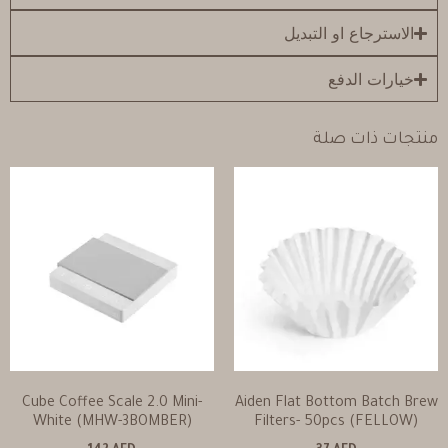
الاسترجاع او التبديل
خيارات الدفع
منتجات ذات صلة
Cube Coffee Scale 2.0 Mini-
Aiden Flat Bottom Batch Brew
White (MHW-3BOMBER)
Filters- 50pcs (FELLOW)