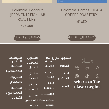
Colombia- Coconut
Colombia- Gomes (OLALA
(FERMENTATION LAB
COFFEE ROASTERY)
ROASTERY)
41
AED
142
AED
إضافة إلى السلة
إضافة إلى السلة
تسوق الآن
روابط
حسابي
سياسات
مهمة
المتجر
تسجيل
القهوة
قصتنا
سياسة
الدخول
الخصوصية
تواصل
طلباتي
أدوات
معنا
الشروط
السابقة
التحضير
والأحكام
𝗪𝗵𝗲𝗿𝗲 𝗖𝗼𝗳𝗳𝗲𝗲
البيع
عنواني
الماتشا
𝗙𝗹𝗮𝘃𝗼𝗿 𝗕𝗲𝗴𝗶𝗻𝘀
بالجملة
سياسة
المسجلة
الاسترجاع و
الواتســاب
تعيين
التبديل
بطاقة قناد
كلمة سر
للولاء
جديدة