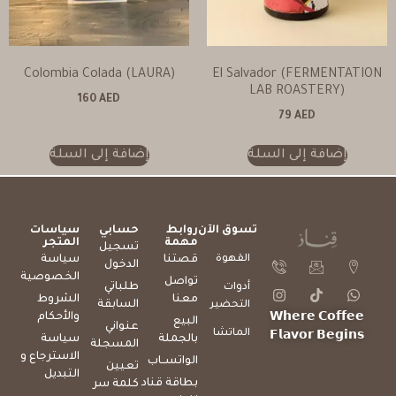
Colombia Colada (LAURA)
El Salvador (FERMENTATION
LAB ROASTERY)
160
AED
79
AED
إضافة إلى السلة
إضافة إلى السلة
تسوق الآن
روابط
حسابي
سياسات
مهمة
المتجر
تسجيل
القهوة
قصتنا
سياسة
الدخول
الخصوصية
تواصل
طلباتي
أدوات
معنا
الشروط
السابقة
التحضير
والأحكام
𝗪𝗵𝗲𝗿𝗲 𝗖𝗼𝗳𝗳𝗲𝗲
البيع
عنواني
الماتشا
𝗙𝗹𝗮𝘃𝗼𝗿 𝗕𝗲𝗴𝗶𝗻𝘀
بالجملة
سياسة
المسجلة
الاسترجاع و
الواتســاب
تعيين
التبديل
بطاقة قناد
كلمة سر