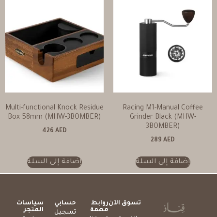
Multi-functional Knock Residue
Racing M1-Manual Coffee
Box 58mm (MHW-3BOMBER)
Grinder Black (MHW-
3BOMBER)
426
AED
289
AED
إضافة إلى السلة
إضافة إلى السلة
تسوق الآن
روابط
حسابي
سياسات
مهمة
المتجر
تسجيل