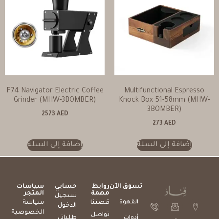
F74 Navigator Electric Coffee
Multifunctional Espresso
Grinder (MHW-3BOMBER)
Knock Box 51-58mm (MHW-
3BOMBER)
2573
AED
273
AED
إضافة إلى السلة
إضافة إلى السلة
تسوق الآن
روابط
حسابي
سياسات
مهمة
المتجر
تسجيل
القهوة
قصتنا
سياسة
الدخول
الخصوصية
تواصل
طلباتي
أدوات