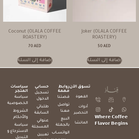
Coconut (OLALA COFFEE
Joker (OLALA COFFEE
ROASTERY)
ROASTERY)
70
AED
50
AED
إضافة إلى السلة
إضافة إلى السلة
تسوق الآن
روابط
حسابي
سياسات
مهمة
المتجر
تسجيل
القهوة
قصتنا
سياسة
الدخول
الخصوصية
تواصل
طلباتي
أدوات
معنا
الشروط
السابقة
التحضير
والأحكام
𝗪𝗵𝗲𝗿𝗲 𝗖𝗼𝗳𝗳𝗲𝗲
البيع
عنواني
الماتشا
𝗙𝗹𝗮𝘃𝗼𝗿 𝗕𝗲𝗴𝗶𝗻𝘀
بالجملة
سياسة
المسجلة
الاسترجاع و
الواتســاب
تعيين
التبديل