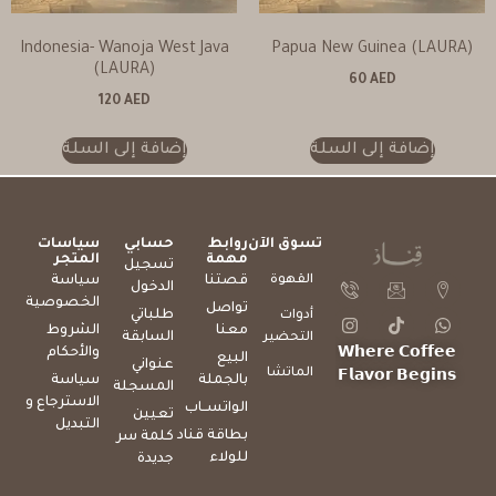
Indonesia- Wanoja West Java
Papua New Guinea (LAURA)
(LAURA)
60
AED
120
AED
إضافة إلى السلة
إضافة إلى السلة
تسوق الآن
روابط
حسابي
سياسات
مهمة
المتجر
تسجيل
القهوة
قصتنا
سياسة
الدخول
الخصوصية
تواصل
طلباتي
أدوات
معنا
الشروط
السابقة
التحضير
والأحكام
𝗪𝗵𝗲𝗿𝗲 𝗖𝗼𝗳𝗳𝗲𝗲
البيع
عنواني
الماتشا
𝗙𝗹𝗮𝘃𝗼𝗿 𝗕𝗲𝗴𝗶𝗻𝘀
بالجملة
سياسة
المسجلة
الاسترجاع و
الواتســاب
تعيين
التبديل
بطاقة قناد
كلمة سر
للولاء
جديدة