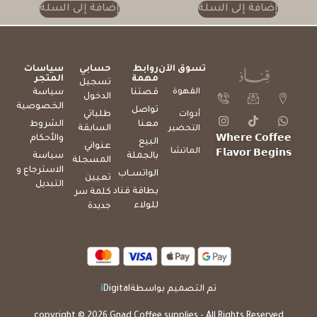
إضافة إلى السلة
إضافة إلى السلة
تسوق الآن
روابط
حسابي
سياسات
مهمة
المتجر
تسجيل
القهوة
قصتنا
سياسة
الدخول
الخصوصية
تواصل
طلباتي
أدوات
معنا
الشروط
السابقة
التحضير
والأحكام
𝗪𝗵𝗲𝗿𝗲 𝗖𝗼𝗳𝗳𝗲𝗲
البيع
عنواني
الماتشا
𝗙𝗹𝗮𝘃𝗼𝗿 𝗕𝗲𝗴𝗶𝗻𝘀
بالجملة
سياسة
المسجلة
الاسترجاع و
الواتســاب
تعيين
التبديل
بطاقة قناد
كلمة سر
للولاء
جديدة
تم التصميم بواسطة
Digital
i
copyright © 2026 Gnad Coffee supplies - All Rights Reserved