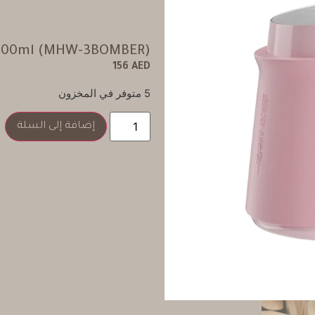
nk-400ml (MHW-3BOMBER)
156
AED
5 متوفر في المخزون
إضافة إلى السلة