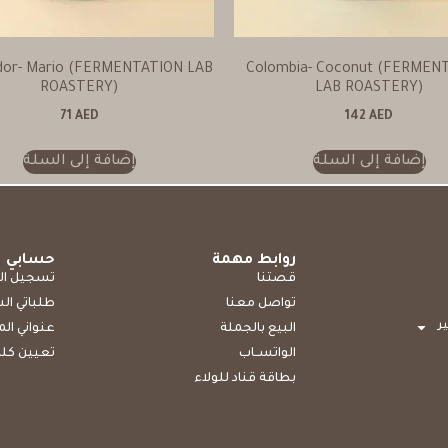
ador- Mario (FERMENTATION LAB
Colombia- Coconut (FERMEN
ROASTERY)
LAB ROASTERY)
71
AED
142
AED
إضافة إلى السلة
إضافة إلى السلة
روابط مهمة
حسابي
قصتنا
تسجيل ال
تواصل معنا
طلباتي ال
ر
البيع بالجملة
عنواني ال
الواتســاب
تعيين كلم
بطاقة قناد للولاء