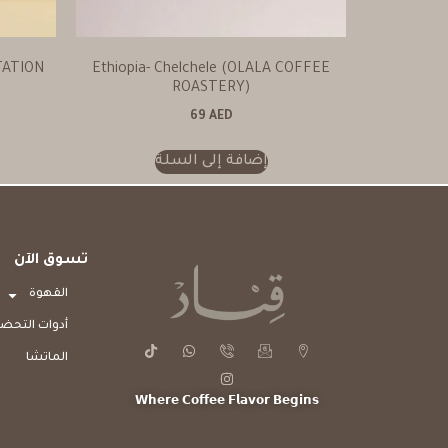
TATION
Ethiopia- Chelchele (OLALA COFFEE
ROASTERY)
69
AED
إضافة إلى السلة
تسوق الآن
القهوة
أدوات التحضي
الماتشا
𝗪𝗵𝗲𝗿𝗲 𝗖𝗼𝗳𝗳𝗲𝗲 𝗙𝗹𝗮𝘃𝗼𝗿 𝗕𝗲𝗴𝗶𝗻𝘀