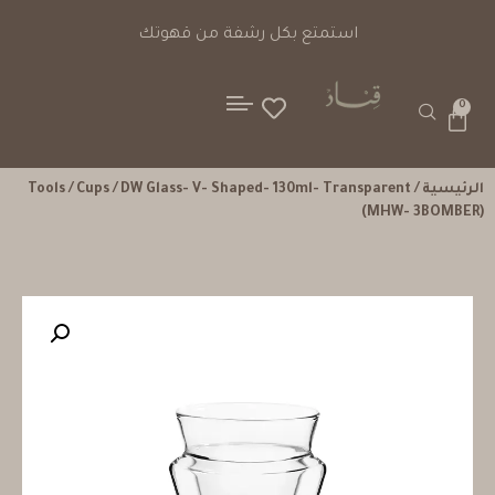
استمتع بكل رشفة من قهوتك
0
الرئيسية
/
/ DW Glass- V- Shaped- 130ml- Transparent
Cups
/
Tools
(MHW- 3BOMBER)