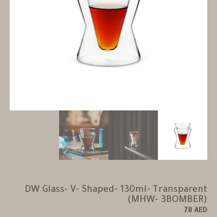
DW Glass- V- Shaped- 130ml- Transparent
(MHW- 3BOMBER)
78
AED