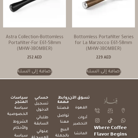
Astra Collection-Bottomless
Bottomless Portafilter Series
Portafilter-For E61-58mm
for La Marzocco E61-58mm
(MHW-3BOMBER)
(MHW-3BOMBER)
252
AED
229
AED
إضافة إلى السلة
إضافة إلى السلة
تسوق الآن
روابط
حسابي
سياسات
مهمة
المتجر
تسجيل
القهوة
قصتنا
سياسة
الدخول
الخصوصية
تواصل
طلباتي
أدوات
معنا
الشروط
السابقة
التحضير
والأحكام
𝗪𝗵𝗲𝗿𝗲 𝗖𝗼𝗳𝗳𝗲𝗲
البيع
عنواني
الماتشا
𝗙𝗹𝗮𝘃𝗼𝗿 𝗕𝗲𝗴𝗶𝗻𝘀
بالجملة
سياسة
المسجلة