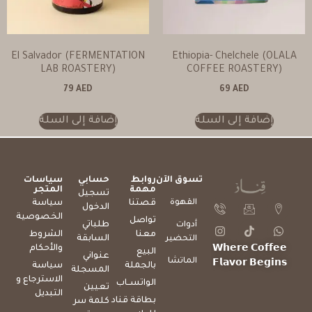
El Salvador (FERMENTATION
Ethiopia- Chelchele (OLALA
LAB ROASTERY)
COFFEE ROASTERY)
79
AED
69
AED
إضافة إلى السلة
إضافة إلى السلة
تسوق الآن
روابط
حسابي
سياسات
مهمة
المتجر
تسجيل
القهوة
قصتنا
سياسة
الدخول
الخصوصية
تواصل
طلباتي
أدوات
معنا
الشروط
السابقة
التحضير
والأحكام
𝗪𝗵𝗲𝗿𝗲 𝗖𝗼𝗳𝗳𝗲𝗲
البيع
عنواني
الماتشا
𝗙𝗹𝗮𝘃𝗼𝗿 𝗕𝗲𝗴𝗶𝗻𝘀
بالجملة
سياسة
المسجلة
الاسترجاع و
الواتســاب
تعيين
التبديل
بطاقة قناد
كلمة سر