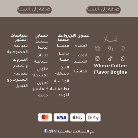
إضافة إلى السلة
إضافة إلى السلة
تسوق الآن
روابط
حسابي
سياسات
مهمة
المتجر
تسجيل
القهوة
قصتنا
سياسة
الدخول
الخصوصية
تواصل
طلباتي
أدوات
معنا
الشروط
السابقة
التحضير
والأحكام
𝗪𝗵𝗲𝗿𝗲 𝗖𝗼𝗳𝗳𝗲𝗲
البيع
عنواني
الماتشا
𝗙𝗹𝗮𝘃𝗼𝗿 𝗕𝗲𝗴𝗶𝗻𝘀
بالجملة
سياسة
المسجلة
الاسترجاع و
الواتســاب
تعيين
التبديل
بطاقة قناد
كلمة سر
للولاء
جديدة
تم التصميم بواسطة
Digital
i