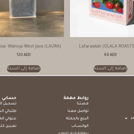
sia- Wanoja West Java (LAURA)
Lafarawlah (OLALA ROAST
120
AED
60
AED
إضافة إلى السلة
إضافة إلى السلة
روابط مهمة
حسابي
قصتنا
تسجيل ال
تواصل معنا
طلباتي ال
ر
البيع بالجملة
عنواني ال
الواتســاب
تعيين كلم
بطاقة قناد للولاء