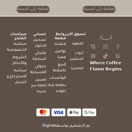
إضافة إلى السلة
إضافة إلى السلة
تسوق الآن
روابط
حسابي
سياسات
مهمة
المتجر
تسجيل
القهوة
قصتنا
سياسة
الدخول
الخصوصية
تواصل
طلباتي
أدوات
معنا
الشروط
السابقة
التحضير
والأحكام
𝗪𝗵𝗲𝗿𝗲 𝗖𝗼𝗳𝗳𝗲𝗲
البيع
عنواني
الماتشا
𝗙𝗹𝗮𝘃𝗼𝗿 𝗕𝗲𝗴𝗶𝗻𝘀
بالجملة
سياسة
المسجلة
الاسترجاع و
الواتســاب
تعيين
التبديل
بطاقة قناد
كلمة سر
للولاء
جديدة
تم التصميم بواسطة
Digital
i