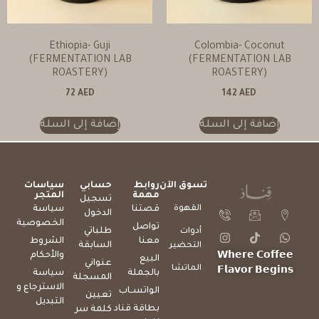
Ethiopia- Guji
Colombia- Coconut
(FERMENTATION LAB
(FERMENTATION LAB
ROASTERY)
ROASTERY)
72
AED
142
AED
إضافة إلى السلة
إضافة إلى السلة
تسوق الآن
روابط
حسابي
سياسات
مهمة
المتجر
تسجيل
القهوة
قصتنا
سياسة
الدخول
الخصوصية
تواصل
طلباتي
أدوات
معنا
الشروط
السابقة
التحضير
والأحكام
𝗪𝗵𝗲𝗿𝗲 𝗖𝗼𝗳𝗳𝗲𝗲
البيع
عنواني
الماتشا
𝗙𝗹𝗮𝘃𝗼𝗿 𝗕𝗲𝗴𝗶𝗻𝘀
بالجملة
سياسة
المسجلة
الاسترجاع و
الواتســاب
تعيين
التبديل
بطاقة قناد
كلمة سر