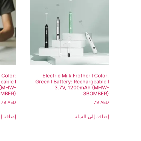
I Color:
Electric Milk Frother I Color:
eable I
Green I Battery: Rechargeable I
 (MHW-
3.7V, 1200mAh (MHW-
OMBER)
3BOMBER)
79
AED
79
AED
إضافة إلى السلة
إضافة إل