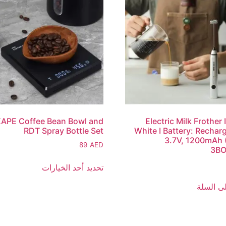
KAPE Coffee Bean Bowl and
Electric Milk Frother 
RDT Spray Bottle Set
White I Battery: Recharg
3.7V, 1200mAh
89
AED
3B
تحديد أحد الخيارات
ى السلة