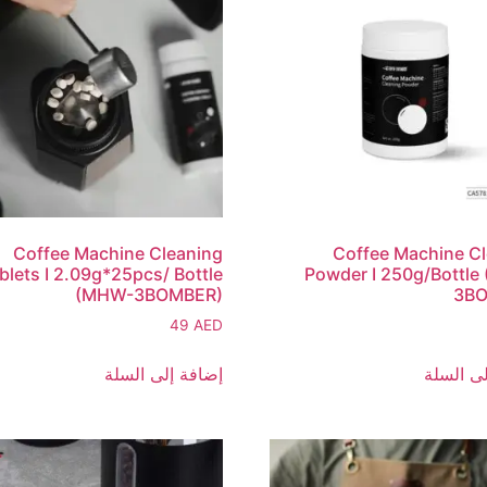
Coffee Machine Cleaning
Coffee Machine C
blets I 2.09g*25pcs/ Bottle
Powder I 250g/Bottl
(MHW-3BOMBER)
3B
49
AED
ى السلة
إضافة إلى السلة