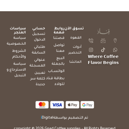
تسوق الآن
روابط
حسابي
سياسات
مهمة
المتجر
تسجيل
القهوة
قصتنا
سياسة
الدخول
الخصوصية
تواصل
طلباتي
أدوات
معنا
الشروط
السابقة
التحضير
والأحكام
𝗪𝗵𝗲𝗿𝗲 𝗖𝗼𝗳𝗳𝗲𝗲
البيع
عنواني
الماتشا
𝗙𝗹𝗮𝘃𝗼𝗿 𝗕𝗲𝗴𝗶𝗻𝘀
بالجملة
سياسة
المسجلة
الاسترجاع و
الواتســاب
تعيين
التبديل
بطاقة قناد
كلمة سر
للولاء
جديدة
تم التصميم بواسطة
Digital
i