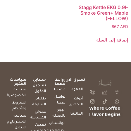
Stagg Kettle EKG 0.9l-
Smoke Green+ Maple
(FELLOW)
867
AED
إضافة إلى السلة
تسوق الآن
روابط
حسابي
سياسات
مهمة
المتجر
تسجيل
القهوة
قصتنا
سياسة
الدخول
الخصوصية
تواصل
طلباتي
أدوات
معنا
الشروط
السابقة
التحضير
والأحكام
𝗪𝗵𝗲𝗿𝗲 𝗖𝗼𝗳𝗳𝗲𝗲
البيع
عنواني
الماتشا
𝗙𝗹𝗮𝘃𝗼𝗿 𝗕𝗲𝗴𝗶𝗻𝘀
بالجملة
سياسة
المسجلة
الاسترجاع و
الواتســاب
تعيين
التبديل
بطاقة قناد