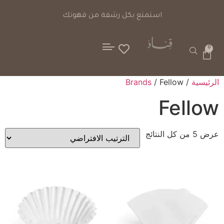
استمتع بكل رشفة من قهوتك
0
الرئيسية
/
/ Fellow
Brands
Fellow
عرض ⁦5⁩ من كل النتائج