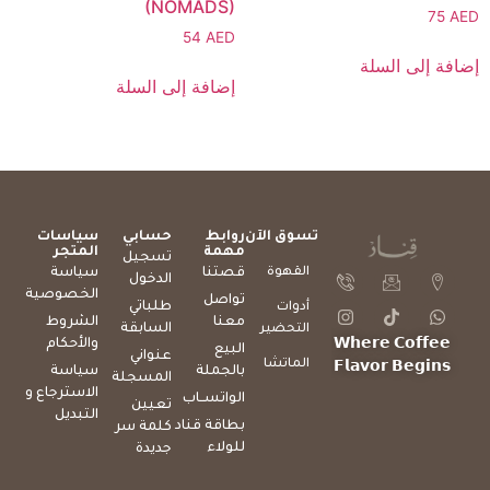
(NOMADS)
75
AED
54
AED
إضافة إلى السلة
إضافة إلى السلة
تسوق الآن
روابط
حسابي
سياسات
مهمة
المتجر
تسجيل
القهوة
قصتنا
سياسة
الدخول
الخصوصية
تواصل
طلباتي
أدوات
معنا
الشروط
السابقة
التحضير
والأحكام
𝗪𝗵𝗲𝗿𝗲 𝗖𝗼𝗳𝗳𝗲𝗲
البيع
عنواني
الماتشا
𝗙𝗹𝗮𝘃𝗼𝗿 𝗕𝗲𝗴𝗶𝗻𝘀
بالجملة
سياسة
المسجلة
الاسترجاع و
الواتســاب
تعيين
التبديل
بطاقة قناد
كلمة سر
للولاء
جديدة