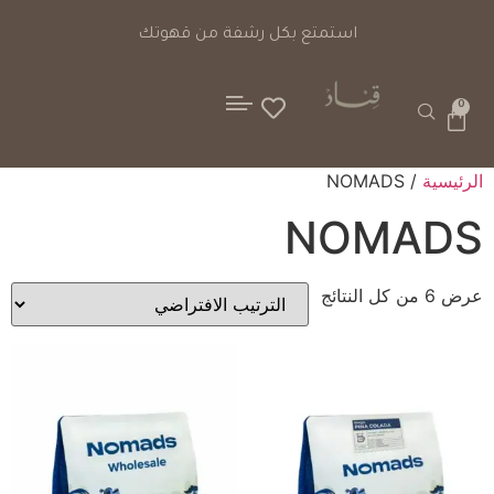
استمتع بكل رشفة من قهوتك
0
الرئيسية
/ NOMADS
NOMADS
عرض ⁦6⁩ من كل النتائج